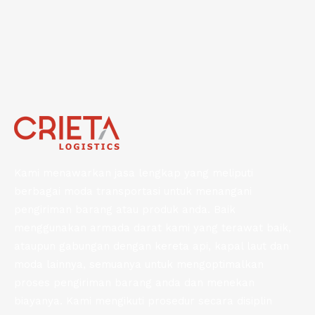
Kami menawarkan jasa lengkap yang meliputi
berbagai moda transportasi untuk menangani
pengiriman barang atau produk anda. Baik
menggunakan armada darat kami yang terawat baik,
ataupun gabungan dengan kereta api, kapal laut dan
moda lainnya, semuanya untuk mengoptimalkan
proses pengiriman barang anda dan menekan
biayanya. Kami mengikuti prosedur secara disiplin